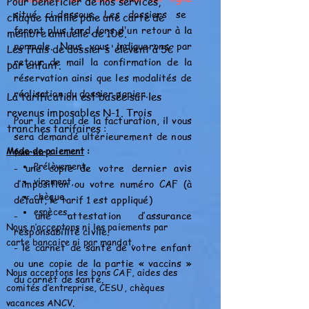
Pour bénéficier de nos services,
situé ci-dessous. Les dossiers se
chaque famille paie une carte de
feront plus tard, lors d'un retour à la
membre annuelle de 10€.
normale. Nous vous indiquerons par
Les frais de dossier s'élèvent à 5€
retour de mail la confirmation de la
par enfant.
réservation ainsi que les modalités de
réalisation du dossier papier.
La tarification est basée sur les
revenus imposables N-1. Trois
Pour le calcul de la facturation, il vous
tranches tarifaires :
sera demandé
ultérieurement
de nous
Mode de paiement
:
fournir :
Prélèvement,
- une copie de votre dernier avis
virement,
d’imposition ou votre numéro CAF (à
chèque,
défaut, le tarif 1 est appliqué)
espèces.
- une attestation d’assurance
Nous n’acceptons ni les paiements par
responsabilité civile.
carte bancaire ni par mandat.
- le carnet de santé de votre enfant
ou une copie de la partie « vaccins »
Nous acceptons les bons CAF, aides des
du carnet de santé.
comités d’entreprise, CESU, chèques
vacances ANCV.