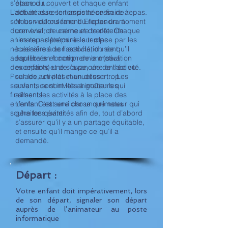
s’épanouir…
place du couvert et chaque enfant
L’activité dure le temps nécessaire à
débarrasse son assiette en fin de repas.
son bon déroulement. Elle tendra à
Nous voulons faire du repas un moment
durer environ une heure trente. Chaque
convivial, de calme et de détente.
animateur détermine le temps
Les repas préparés sur place par les
nécessaire à son activité, durée qu’il
cuisinières de l’association sont
adaptera en fonction de la motivation
équilibrés et comprennent (sauf
des enfants et de l’avancée de l’activité.
exception) une soupe, une entrée ou
Pour les activités manuelles : trop
salade, un plat et un dessert... Les
souvent, ce sont les animateurs qui
enfants sont invités à goûter les
finalisent les activités à la place des
aliments.
enfants. C’est une chose que nous
L’enfant est servi par un animateur qui
souhaitons éviter.
gère les quantités afin de, tout d’abord
s’assurer qu’il y a un partage équitable,
et ensuite qu’il mange ce qu’il a
demandé.
Départ :
Votre enfant doit impérativement, lors
de son départ, signaler son départ
auprès de l’animateur au poste
informatique