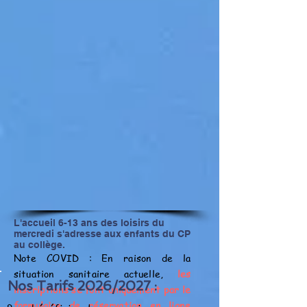
L'accueil 6-13 ans des loisirs du
mercredi s'adresse aux enfants du CP
au collège.
Note COVID : En raison de la
situation sanitaire actuelle,
les
Nos Tarifs 2026/2027 :
inscriptions se font uniquement par le
formulaire de réservation en ligne