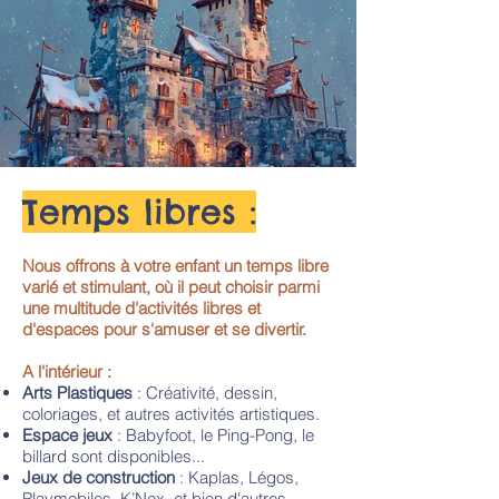
Temps libres :
Nous offrons à votre enfant un temps libre
varié et stimulant, où il peut choisir parmi
une multitude d'activités libres et
d'espaces pour s'amuser et se divertir.​
A l'intérieur :
Arts Plastiques
: Créativité, dessin,
coloriages, et autres activités artistiques.
Espace jeux
: Babyfoot, le Ping-Pong, le
billard sont disponibles...
Jeux de construction
: Kaplas, Légos,
Playmobiles, K’Nex, et bien d'autres...