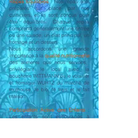
Repas Équilibrés
: Nos repas sont
préparés sur place par nos
cuisiniers, et ils sont conçus pour
être équilibrés. Chaque repas
comprend généralement une entrée
ou une salade, un plat principal, un
fromage et un dessert.
Nous accordons une grande
importance à la
qualité nutritionnelle
des aliments que nous servons,
privilégiant le local avec la
boucherie WITTMANN ou le volailler
et fromager WURTZ du marché de
mulhouse, le bio, le frais et le fait
maison.
Participation Active des Enfants
:
Les enfants sont encouragés à
participer à la mise en place du
couvert, et à la fin du repas, chaque
enfant est également responsable