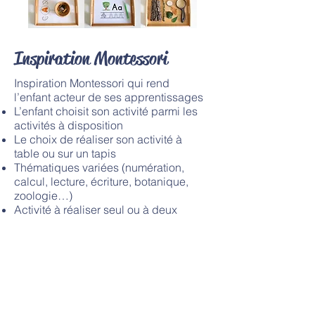
Inspiration Montessori
Inspiration Montessori qui rend
l’enfant acteur de ses apprentissages
L’enfant choisit son activité parmi les
activités à disposition
Le choix de réaliser son activité à
table ou sur un tapis
Thématiques variées (numération,
calcul, lecture, écriture, botanique,
zoologie…)
Activité à réaliser seul ou à deux
Les plus grands anticipent leur choix
en préparant leur planning de travail
sur la matinée (ou journée)
Avec du matériel varié
L’éducatrice de Jeunes Enfants
observe les enfants, les oriente et leur
présente de nouvelles activités en