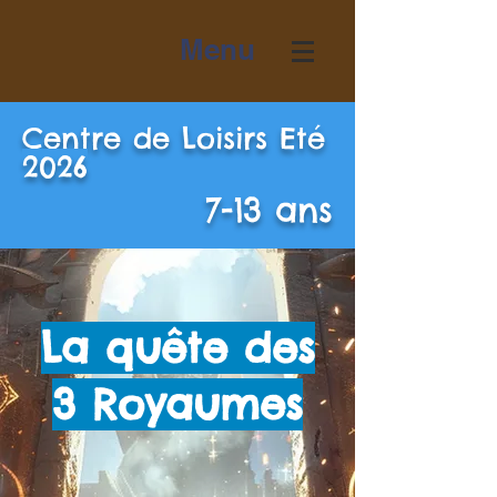
Menu
Centre de Loisirs Eté
2026
7-13 ans
La quête des
3 Royaumes