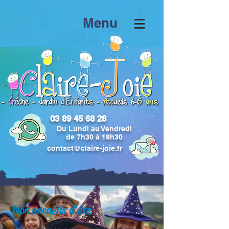
Menu
03 89 45 68 28
Du Lundi au Vendredi
de 7h30 à 18h30
contact@claire-joie.fr
Nos accueils d'été