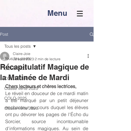
Menu
Post
Tous les posts
Claire-Joie
Tous les posts
22 août 2023
2 min de lecture
Récapitulatif Magique de
COLO-2023
la Matinée de Mardi
COLO-2024
Chers lecteurs et chères lectrices,
Classe verte 2025
Le réveil en douceur de ce mardi matin 
COLO-2025
a été marqué par un petit déjeuner 
enchanteur au cours duquel les élèves 
Classe verte 2026
ont pu dévorer les pages de l'Écho du 
Sorcier, source incontournable 
d'informations magiques. Au sein de 