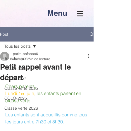
Menu
Post
Tous les posts
petite-enfance6
Tous les posts
26 mai
1 min de lecture
Petit rappel avant le
COLO-2023
départ
COLO-2024
Chers parents,
Classe verte 2025
Lundi 1
  juin, 
les enfants partent en 
er
COLO-2025
classe verte.
Classe verte 2026
Les enfants sont accueillis comme tous 
les jours entre 7h30 et 8h30.