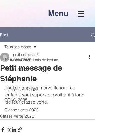
Menu
Post
Tous les posts
petite-enfance6
Tous les posts
6 mai 2025
1 min de lecture
Petit message de
COLO-2023
Stéphanie
COLO-2024
Tout se passe à merveille ici. Les 
Classe verte 2025
enfants sont supers et profitent à fond 
COLO-2025
de leur classe verte. 
Classe verte 2026
Classe verte 2025