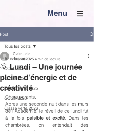
Menu
Post
Tous les posts
Claire-Joie
Tous les posts
18 août 2025
4 min de lecture
🌞 Lundi – Une journée
COLO-2023
pleine d’énergie et de
COLO-2024
créativité
Classe verte 2025
Chers parents,
COLO-2025
Après une seconde nuit dans les murs 
Classe verte 2026
de l’Académie, le réveil de ce lundi fut 
à la fois 
paisible et excité
. Dans les 
chambrées, on entendait des 