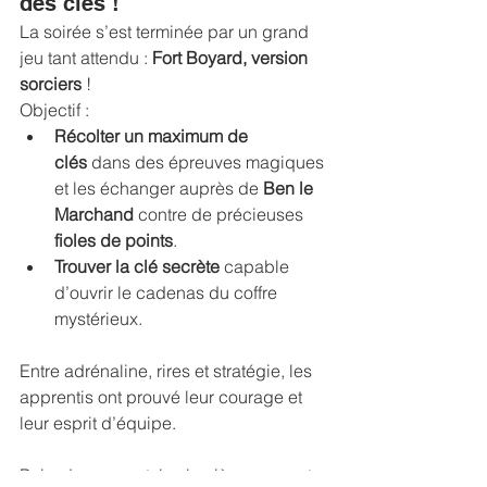
des clés !
La soirée s’est terminée par un grand 
jeu tant attendu : 
Fort Boyard, version 
sorciers
 ! 
Objectif :
Récolter un maximum de 
clés
 dans des épreuves magiques 
et les échanger auprès de 
Ben le 
Marchand
 contre de précieuses 
fioles de points
.
Trouver la clé secrète
 capable 
d’ouvrir le cadenas du coffre 
mystérieux.
Entre adrénaline, rires et stratégie, les 
apprentis ont prouvé leur courage et 
leur esprit d’équipe.
Puis, doucement, les lumières se sont 