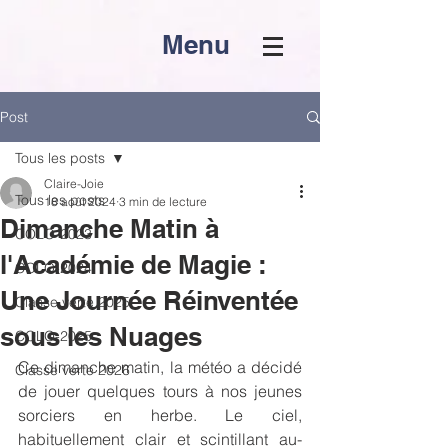
Menu
Post
Tous les posts
Claire-Joie
Tous les posts
18 août 2024
3 min de lecture
Dimanche Matin à
COLO-2023
l'Académie de Magie :
COLO-2024
Une Journée Réinventée
Classe verte 2025
sous les Nuages
COLO-2025
Ce dimanche matin, la météo a décidé 
Classe verte 2026
de jouer quelques tours à nos jeunes 
sorciers en herbe. Le ciel, 
habituellement clair et scintillant au-