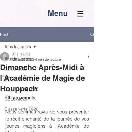
Menu
Post
Tous les posts
Claire-Joie
Tous les posts
20 août 2023
4 min de lecture
Dimanche Après-Midi à
COLO-2023
l'Académie de Magie de
COLO-2024
Houppach
Classe verte 2025
Chers parents,
COLO-2025
Classe verte 2026
Nous sommes ravis de vous présenter 
le récit enchanté de la journée de vos 
jeunes magiciens à l'Académie de 