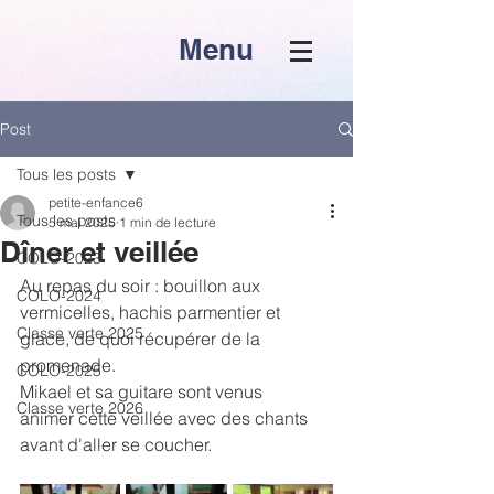
Menu
Post
Tous les posts
petite-enfance6
Tous les posts
5 mai 2025
1 min de lecture
Dîner et veillée
COLO-2023
Au repas du soir : bouillon aux 
COLO-2024
vermicelles, hachis parmentier et 
Classe verte 2025
glace, de quoi récupérer de la 
promenade.
COLO-2025
Mikael et sa guitare sont venus 
Classe verte 2026
animer cette veillée avec des chants 
avant d'aller se coucher. 