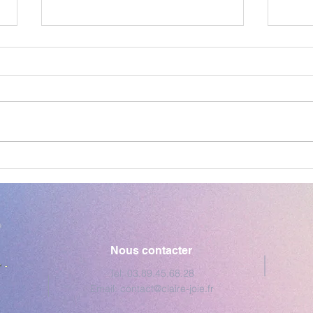
Après-midi numéro 2
Sort
Och
Nous contacter
Tel: 03.89.45.68.28
Email:
contact@claire-joie.fr