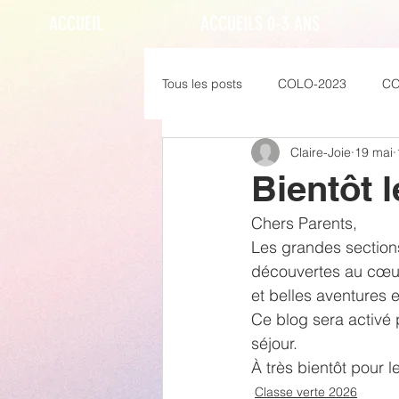
ACCUEIL
ACCUEILS 0-3 ANS
Tous les posts
COLO-2023
CO
Claire-Joie
19 mai
Bientôt l
Chers Parents,
Les grandes sections
découvertes au cœur
et belles aventures en
Ce blog sera activé 
séjour.
À très bientôt pour l
Classe verte 2026