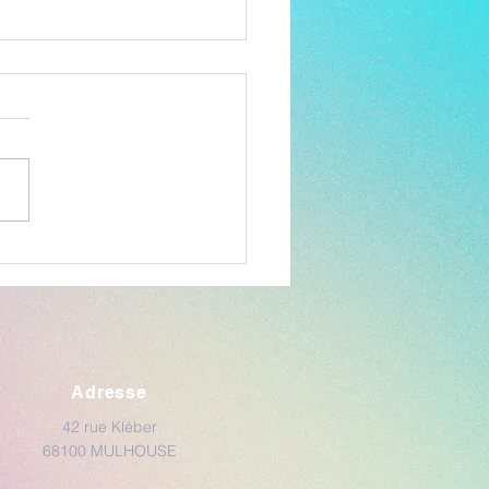
ie en pleine nature avec
aka
Adresse
42 rue Kléber
68100 MULHOUSE