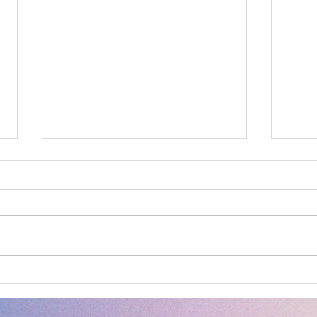
Après-midi numéro 2
Sort
Och