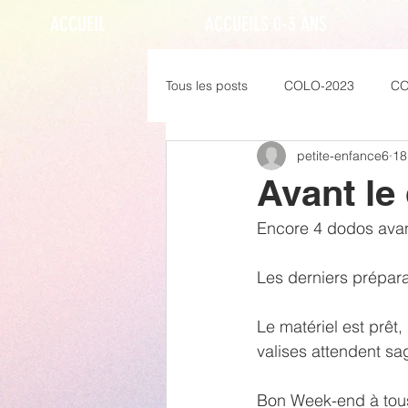
ACCUEIL
ACCUEILS 0-3 ANS
Tous les posts
COLO-2023
CO
petite-enfance6
18
Avant le
Encore 4 dodos avant
Les derniers préparat
Le matériel est prêt
valises attendent s
Bon Week-end à tous 